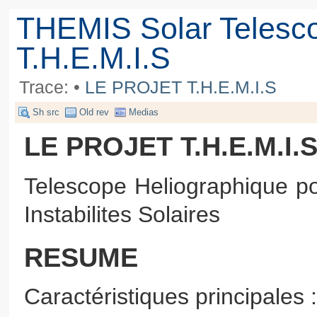
THEMIS Solar Telesc
T.H.E.M.I.S
Trace:
•
LE PROJET T.H.E.M.I.S
Sh src
Old rev
Medias
LE PROJET T.H.E.M.I.
Telescope Heliographique p
Instabilites Solaires
RESUME
Caractéristiques principales :